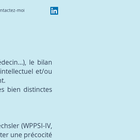
ntactez-moi
decin…), le bilan
ntellectuel et/ou
t.
s bien distinctes
echsler (WPPSI-IV,
ter une précocité