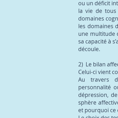
ou un déficit i
la vie de tous
domaines cognit
les domaines d
une multitude 
sa capacité à s’
découle.
2) Le bilan affec
Celui-ci vient c
Au travers d’
personnalité o
dépression, de
sphère affecti
et pourquoi ce 
Le choix des te