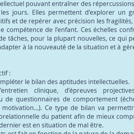
ntellectuel pouvant entraîner des répercussions
 les jours. Elles permettent d’explorer un
ifs et de repérer avec précision les fragilités,
e compétence de l’enfant. Ces échelles confr
de tâches, pour la plupart nouvelles, ce qui 
adapter à la nouveauté de la situation et à gére
tif :
ompléter le bilan des aptitudes intellectuelles.
entretien clinique, d’épreuves projectiv
u de questionnaires de comportement (échel
 motivation…). Ce type de bilan va permettr
vorelationnelle du patient afin de mieux co
dernier est en situation de mal être.
sts est fait en fonction de la nature de la dema